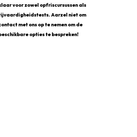
klaar voor zowel opfriscursussen als
rijvaardigheidstests. Aarzel niet om
contact met ons op te nemen om de
beschikbare opties te bespreken!