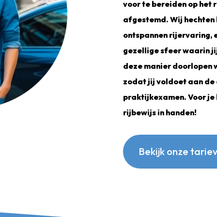
voor te bereiden op het r
afgestemd. Wij hechten 
ontspannen rijervaring, 
gezellige sfeer waarin ji
deze manier doorlopen w
zodat jij voldoet aan de
praktijkexamen. Voor je 
rijbewijs in handen!
Bekijk onze tarie