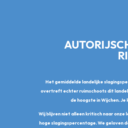
AUTORIJSCH
R
Het gemiddelde landelijke slagings
overtreft echter ruimschoots dit landel
de hoogste in Wijchen. Je
Wij blijven niet alleen kritisch naar onz
hoge slagingspercentage. We geloven dat