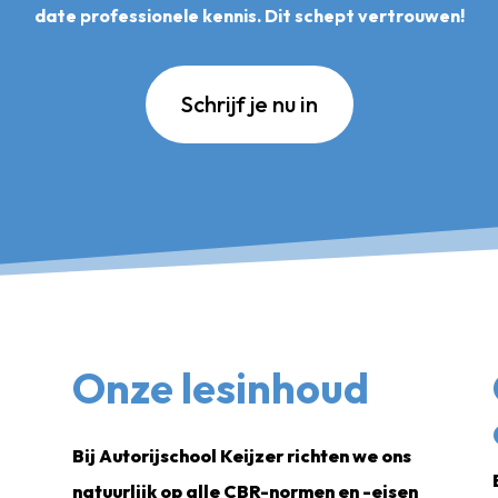
date professionele kennis. Dit schept vertrouwen!
Schrijf je nu in
Onze lesinhoud
Bij Autorijschool Keijzer richten we ons
natuurlijk op alle CBR-normen en -eisen