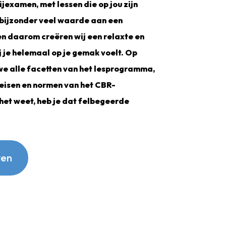
ijexamen, met lessen die op jou zijn
bijzonder veel waarde aan een
en daarom creëren wij een relaxte en
j je helemaal op je gemak voelt. Op
e alle facetten van het lesprogramma,
 eisen en normen van het CBR-
het weet, heb je dat felbegeerde
ven