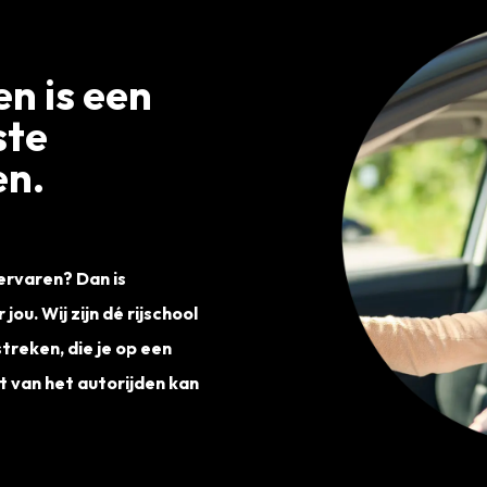
en is een
ste
en.
 ervaren? Dan is
jou. Wij zijn dé rijschool
treken, die je op een
t van het autorijden kan