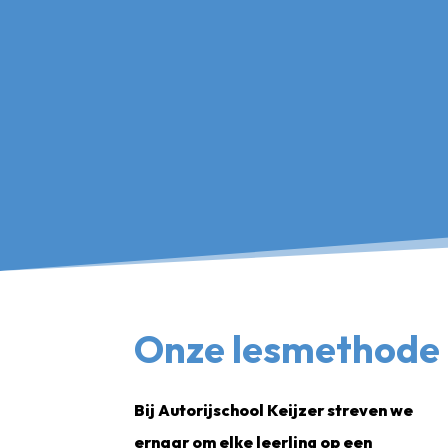
Onze lesmethode
Bij Autorijschool Keijzer streven we
ernaar om elke leerling op een