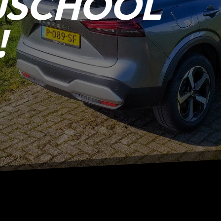
JSCHOOL
!